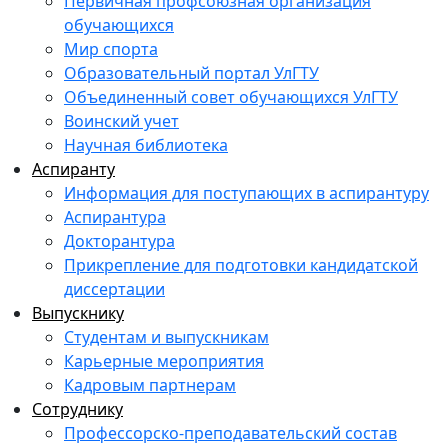
Первичная профсоюзная организация
обучающихся
Мир спорта
Образовательный портал УлГТУ
Объединенный совет обучающихся УлГТУ
Воинский учет
Научная библиотека
Аспиранту
Информация для поступающих в аспирантуру
Аспирантура
Докторантура
Прикрепление для подготовки кандидатской
диссертации
Выпускнику
Студентам и выпускникам
Карьерные мероприятия
Кадровым партнерам
Сотруднику
Профессорско-преподавательский состав