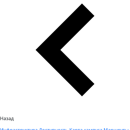
Назад
Инфраструктура
Доступность
Карта кампуса
Маршруты