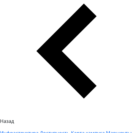
Назад
Инфраструктура
Доступность
Карта кампуса
Маршруты