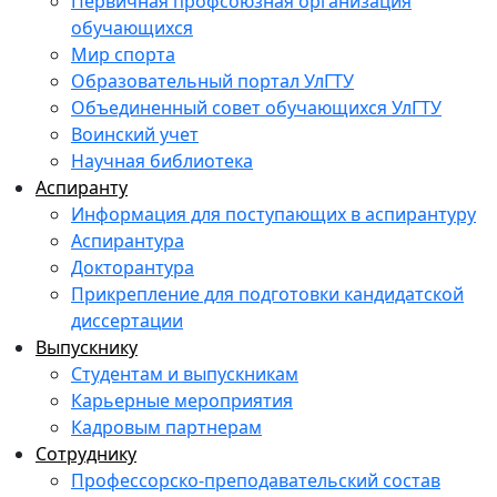
Первичная профсоюзная организация
обучающихся
Мир спорта
Образовательный портал УлГТУ
Объединенный совет обучающихся УлГТУ
Воинский учет
Научная библиотека
Аспиранту
Информация для поступающих в аспирантуру
Аспирантура
Докторантура
Прикрепление для подготовки кандидатской
диссертации
Выпускнику
Студентам и выпускникам
Карьерные мероприятия
Кадровым партнерам
Сотруднику
Профессорско-преподавательский состав