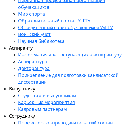
Первичная профсоюзная организация
обучающихся
Мир спорта
Образовательный портал УлГТУ
Объединенный совет обучающихся УлГТУ
Воинский учет
Научная библиотека
Аспиранту
Информация для поступающих в аспирантуру
Аспирантура
Докторантура
Прикрепление для подготовки кандидатской
диссертации
Выпускнику
Студентам и выпускникам
Карьерные мероприятия
Кадровым партнерам
Сотруднику
Профессорско-преподавательский состав