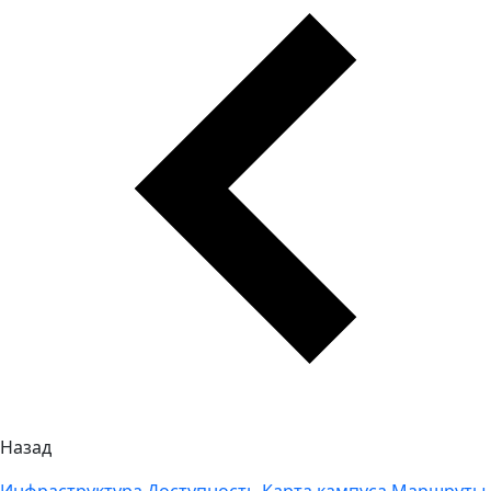
Назад
Инфраструктура
Доступность
Карта кампуса
Маршруты