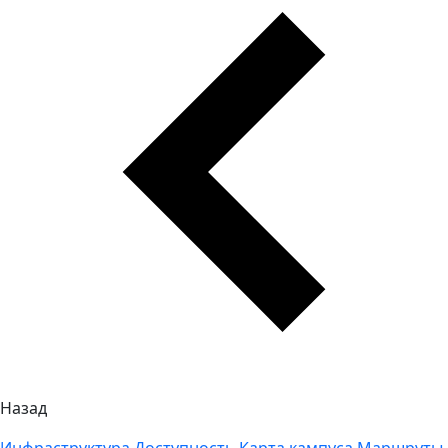
Назад
Инфраструктура
Доступность
Карта кампуса
Маршруты