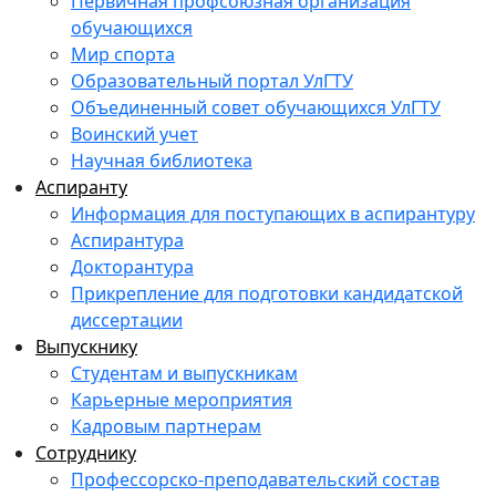
Первичная профсоюзная организация
обучающихся
Мир спорта
Образовательный портал УлГТУ
Объединенный совет обучающихся УлГТУ
Воинский учет
Научная библиотека
Аспиранту
Информация для поступающих в аспирантуру
Аспирантура
Докторантура
Прикрепление для подготовки кандидатской
диссертации
Выпускнику
Студентам и выпускникам
Карьерные мероприятия
Кадровым партнерам
Сотруднику
Профессорско-преподавательский состав