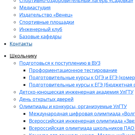
Спортивно-оздоровительный лагерь «Садовка»
Медиастудия
Издательство «Венец»
Спортивные площадки
Инженерный клуб
Базовые кафедры
Контакты
Школьнику
Подготовься к поступлению в ВУЗ
Профориентационное тестирование
Подготовительные курсы к ОГЭ и ЕГЭ (комер
Подготовительные курсы к ЕГЭ (бюджетная 
Детско-юношеская инженерная академия УлГТУ
День открытых дверей
Олимпиады и конкурсы, организуемые УлГТУ
Международная цифровая олимпиада «Волга
Всероссийская инженерная олимпиада «Зве
Всероссийская олимпиада школьников ПАО 