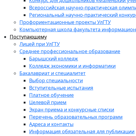
Конкурс для дошкольников «Маленький уч
Всероссийская научно-практическая олимп
Региональный научно-практический конкур
Профориентационные проекты УлГТУ
Компьютерная школа факультета информационн
Поступающему
Лицей при УлГТУ
Среднее профессиональное образование
Барышский колледж
Колледж экономики и информатики
Бакалавриат и специалитет
Выбор специальности
Вступительные испытания
Платное обучение
Целевой прием
Экран приема и конкурсные списки
Перечень образовательных программ
Адреса и контакты
Информация обязательная для публикации