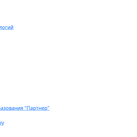
логий
азования "Партнер"
ру