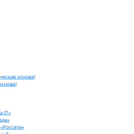
ческая основа)
основа)
-IT»
зда»
«Россети»