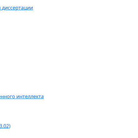
й диссертации
нного интеллекта
3.02)