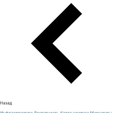
Назад
Инфраструктура
Доступность
Карта кампуса
Маршруты