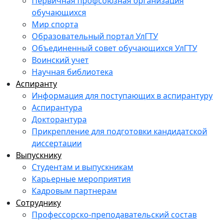
Первичная профсоюзная организация
обучающихся
Мир спорта
Образовательный портал УлГТУ
Объединенный совет обучающихся УлГТУ
Воинский учет
Научная библиотека
Аспиранту
Информация для поступающих в аспирантуру
Аспирантура
Докторантура
Прикрепление для подготовки кандидатской
диссертации
Выпускнику
Студентам и выпускникам
Карьерные мероприятия
Кадровым партнерам
Сотруднику
Профессорско-преподавательский состав