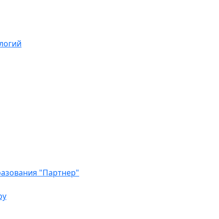
логий
азования "Партнер"
ру