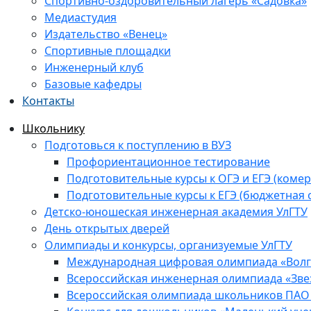
Спортивно-оздоровительный лагерь «Садовка»
Медиастудия
Издательство «Венец»
Спортивные площадки
Инженерный клуб
Базовые кафедры
Контакты
Школьнику
Подготовься к поступлению в ВУЗ
Профориентационное тестирование
Подготовительные курсы к ОГЭ и ЕГЭ (комер
Подготовительные курсы к ЕГЭ (бюджетная 
Детско-юношеская инженерная академия УлГТУ
День открытых дверей
Олимпиады и конкурсы, организуемые УлГТУ
Международная цифровая олимпиада «Волга
Всероссийская инженерная олимпиада «Зве
Всероссийская олимпиада школьников ПАО 