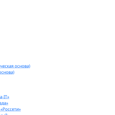
ческая основа)
основа)
-IT»
зда»
«Россети»