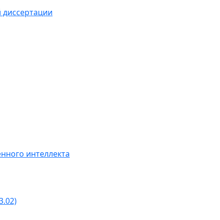
й диссертации
нного интеллекта
3.02)