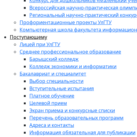
Конкурс для дошкольников «Маленький уч
Всероссийская научно-практическая олимп
Региональный научно-практический конкур
Профориентационные проекты УлГТУ
Компьютерная школа факультета информационн
Поступающему
Лицей при УлГТУ
Среднее профессиональное образование
Барышский колледж
Колледж экономики и информатики
Бакалавриат и специалитет
Выбор специальности
Вступительные испытания
Платное обучение
Целевой прием
Экран приема и конкурсные списки
Перечень образовательных программ
Адреса и контакты
Информация обязательная для публикации