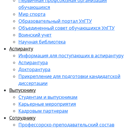
Первичная профсоюзная организация
обучающихся
Мир спорта
Образовательный портал УлГТУ
Объединенный совет обучающихся УлГТУ
Воинский учет
Научная библиотека
Аспиранту
Информация для поступающих в аспирантуру
Аспирантура
Докторантура
Прикрепление для подготовки кандидатской
диссертации
Выпускнику
Студентам и выпускникам
Карьерные мероприятия
Кадровым партнерам
Сотруднику
Профессорско-преподавательский состав