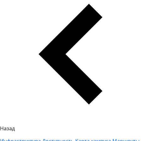
Назад
Инфраструктура
Доступность
Карта кампуса
Маршруты