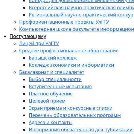
Конкурс для дошкольников «Маленький уч
Всероссийская научно-практическая олимп
Региональный научно-практический конкур
Профориентационные проекты УлГТУ
Компьютерная школа факультета информационн
Поступающему
Лицей при УлГТУ
Среднее профессиональное образование
Барышский колледж
Колледж экономики и информатики
Бакалавриат и специалитет
Выбор специальности
Вступительные испытания
Платное обучение
Целевой прием
Экран приема и конкурсные списки
Перечень образовательных программ
Адреса и контакты
Информация обязательная для публикации