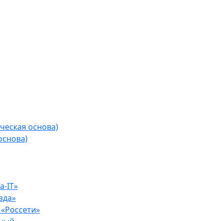
ческая основа)
основа)
-IT»
зда»
«Россети»