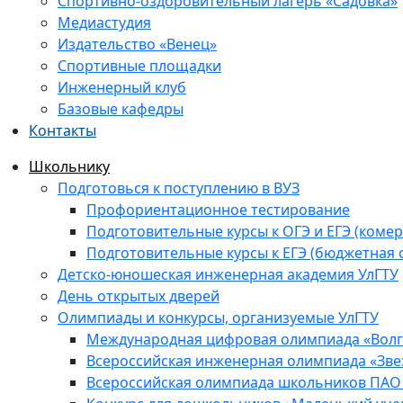
Спортивно-оздоровительный лагерь «Садовка»
Медиастудия
Издательство «Венец»
Спортивные площадки
Инженерный клуб
Базовые кафедры
Контакты
Школьнику
Подготовься к поступлению в ВУЗ
Профориентационное тестирование
Подготовительные курсы к ОГЭ и ЕГЭ (комер
Подготовительные курсы к ЕГЭ (бюджетная 
Детско-юношеская инженерная академия УлГТУ
День открытых дверей
Олимпиады и конкурсы, организуемые УлГТУ
Международная цифровая олимпиада «Волга
Всероссийская инженерная олимпиада «Зве
Всероссийская олимпиада школьников ПАО 