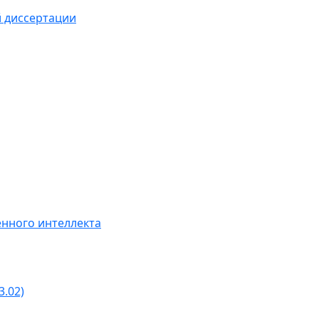
й диссертации
нного интеллекта
3.02)