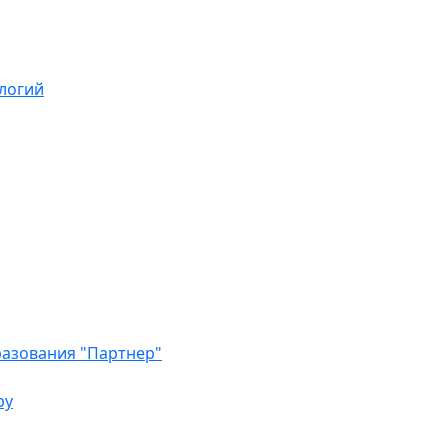
логий
азования "Партнер"
ру