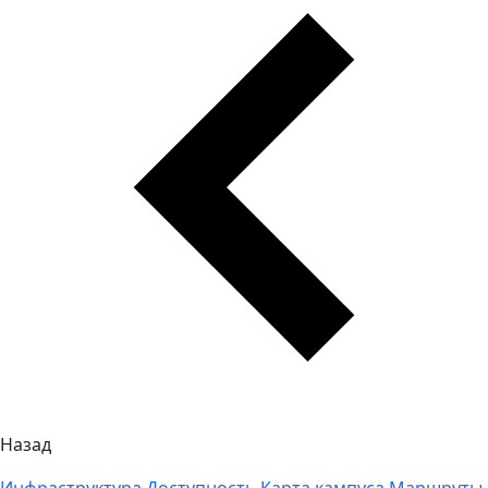
Назад
Инфраструктура
Доступность
Карта кампуса
Маршруты