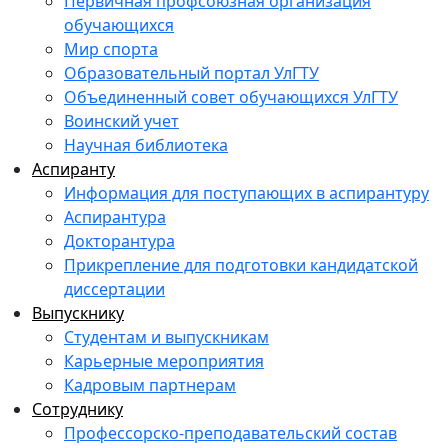
Первичная профсоюзная организация
обучающихся
Мир спорта
Образовательный портал УлГТУ
Объединенный совет обучающихся УлГТУ
Воинский учет
Научная библиотека
Аспиранту
Информация для поступающих в аспирантуру
Аспирантура
Докторантура
Прикрепление для подготовки кандидатской
диссертации
Выпускнику
Студентам и выпускникам
Карьерные мероприятия
Кадровым партнерам
Сотруднику
Профессорско-преподавательский состав