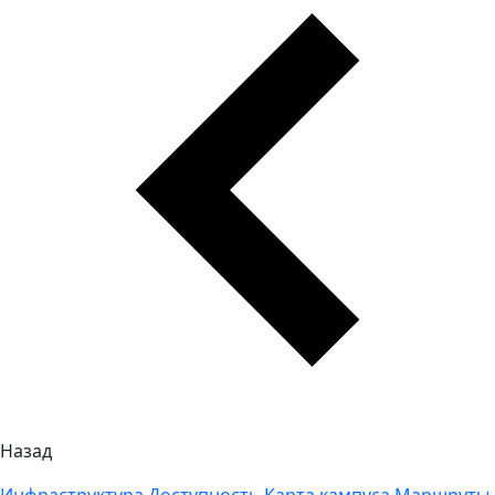
Назад
Инфраструктура
Доступность
Карта кампуса
Маршруты