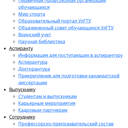
Первичная профсоюзная организация
обучающихся
Мир спорта
Образовательный портал УлГТУ
Объединенный совет обучающихся УлГТУ
Воинский учет
Научная библиотека
Аспиранту
Информация для поступающих в аспирантуру
Аспирантура
Докторантура
Прикрепление для подготовки кандидатской
диссертации
Выпускнику
Студентам и выпускникам
Карьерные мероприятия
Кадровым партнерам
Сотруднику
Профессорско-преподавательский состав