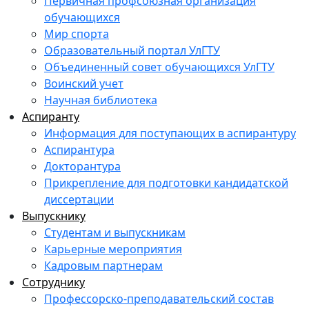
Первичная профсоюзная организация
обучающихся
Мир спорта
Образовательный портал УлГТУ
Объединенный совет обучающихся УлГТУ
Воинский учет
Научная библиотека
Аспиранту
Информация для поступающих в аспирантуру
Аспирантура
Докторантура
Прикрепление для подготовки кандидатской
диссертации
Выпускнику
Студентам и выпускникам
Карьерные мероприятия
Кадровым партнерам
Сотруднику
Профессорско-преподавательский состав