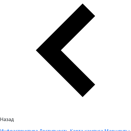
Назад
Инфраструктура
Доступность
Карта кампуса
Маршруты