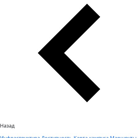
Назад
Инфраструктура
Доступность
Карта кампуса
Маршруты