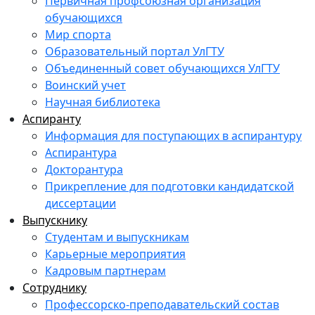
Первичная профсоюзная организация
обучающихся
Мир спорта
Образовательный портал УлГТУ
Объединенный совет обучающихся УлГТУ
Воинский учет
Научная библиотека
Аспиранту
Информация для поступающих в аспирантуру
Аспирантура
Докторантура
Прикрепление для подготовки кандидатской
диссертации
Выпускнику
Студентам и выпускникам
Карьерные мероприятия
Кадровым партнерам
Сотруднику
Профессорско-преподавательский состав