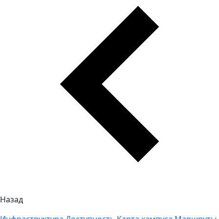
Назад
Инфраструктура
Доступность
Карта кампуса
Маршруты