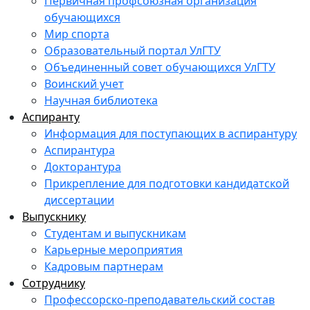
Первичная профсоюзная организация
обучающихся
Мир спорта
Образовательный портал УлГТУ
Объединенный совет обучающихся УлГТУ
Воинский учет
Научная библиотека
Аспиранту
Информация для поступающих в аспирантуру
Аспирантура
Докторантура
Прикрепление для подготовки кандидатской
диссертации
Выпускнику
Студентам и выпускникам
Карьерные мероприятия
Кадровым партнерам
Сотруднику
Профессорско-преподавательский состав