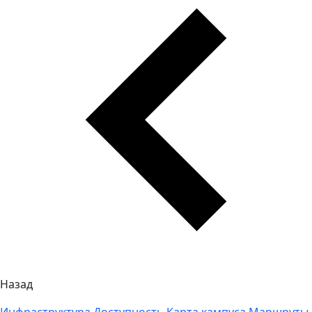
Назад
Инфраструктура
Доступность
Карта кампуса
Маршруты