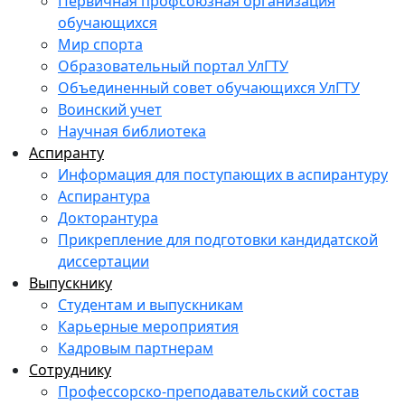
Первичная профсоюзная организация
обучающихся
Мир спорта
Образовательный портал УлГТУ
Объединенный совет обучающихся УлГТУ
Воинский учет
Научная библиотека
Аспиранту
Информация для поступающих в аспирантуру
Аспирантура
Докторантура
Прикрепление для подготовки кандидатской
диссертации
Выпускнику
Студентам и выпускникам
Карьерные мероприятия
Кадровым партнерам
Сотруднику
Профессорско-преподавательский состав