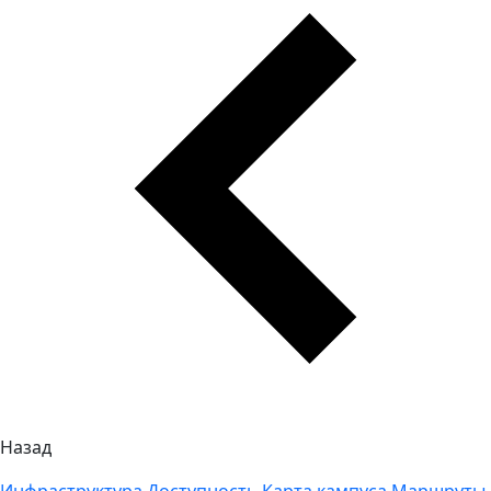
Назад
Инфраструктура
Доступность
Карта кампуса
Маршруты