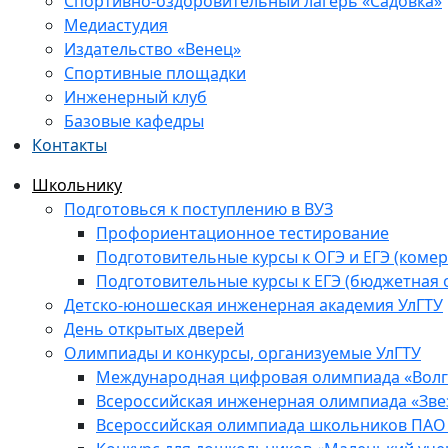
Спортивно-оздоровительный лагерь «Садовка»
Медиастудия
Издательство «Венец»
Спортивные площадки
Инженерный клуб
Базовые кафедры
Контакты
Школьнику
Подготовься к поступлению в ВУЗ
Профориентационное тестирование
Подготовительные курсы к ОГЭ и ЕГЭ (комер
Подготовительные курсы к ЕГЭ (бюджетная 
Детско-юношеская инженерная академия УлГТУ
День открытых дверей
Олимпиады и конкурсы, организуемые УлГТУ
Международная цифровая олимпиада «Волга
Всероссийская инженерная олимпиада «Зве
Всероссийская олимпиада школьников ПАО 