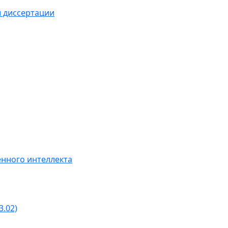
й диссертации
нного интеллекта
3.02)