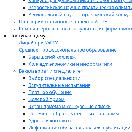
Конкурс для дошкольников «Маленький уч
Всероссийская научно-практическая олимп
Региональный научно-практический конкур
Профориентационные проекты УлГТУ
Компьютерная школа факультета информационн
Поступающему
Лицей при УлГТУ
Среднее профессиональное образование
Барышский колледж
Колледж экономики и информатики
Бакалавриат и специалитет
Выбор специальности
Вступительные испытания
Платное обучение
Целевой прием
Экран приема и конкурсные списки
Перечень образовательных программ
Адреса и контакты
Информация обязательная для публикации