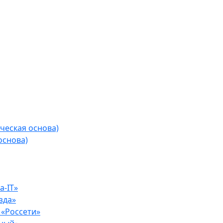
ческая основа)
основа)
-IT»
зда»
«Россети»