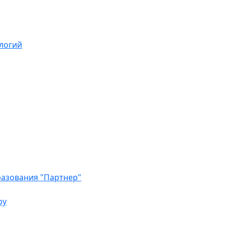
логий
азования "Партнер"
ру