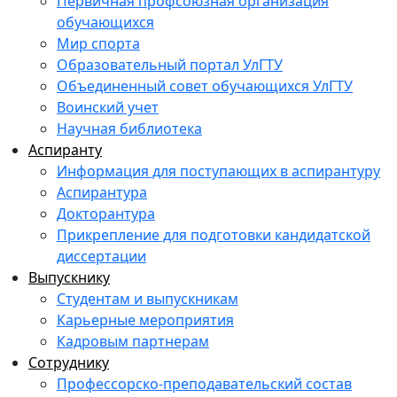
Первичная профсоюзная организация
обучающихся
Мир спорта
Образовательный портал УлГТУ
Объединенный совет обучающихся УлГТУ
Воинский учет
Научная библиотека
Аспиранту
Информация для поступающих в аспирантуру
Аспирантура
Докторантура
Прикрепление для подготовки кандидатской
диссертации
Выпускнику
Студентам и выпускникам
Карьерные мероприятия
Кадровым партнерам
Сотруднику
Профессорско-преподавательский состав