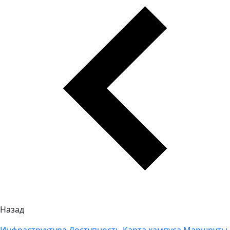
Назад
Инфраструктура
Доступность
Карта кампуса
Маршруты