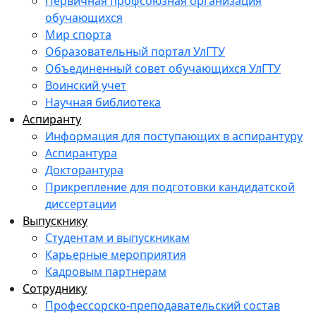
Первичная профсоюзная организация
обучающихся
Мир спорта
Образовательный портал УлГТУ
Объединенный совет обучающихся УлГТУ
Воинский учет
Научная библиотека
Аспиранту
Информация для поступающих в аспирантуру
Аспирантура
Докторантура
Прикрепление для подготовки кандидатской
диссертации
Выпускнику
Студентам и выпускникам
Карьерные мероприятия
Кадровым партнерам
Сотруднику
Профессорско-преподавательский состав