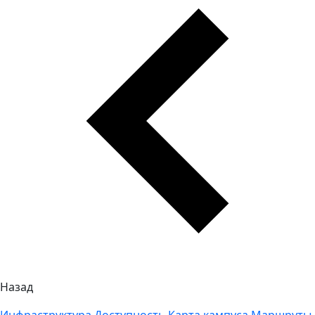
Назад
Инфраструктура
Доступность
Карта кампуса
Маршруты