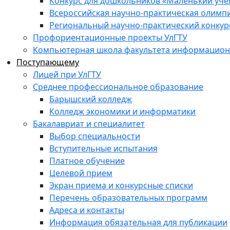
Конкурс для дошкольников «Маленький уч
Всероссийская научно-практическая олимп
Региональный научно-практический конкур
Профориентационные проекты УлГТУ
Компьютерная школа факультета информационн
Поступающему
Лицей при УлГТУ
Среднее профессиональное образование
Барышский колледж
Колледж экономики и информатики
Бакалавриат и специалитет
Выбор специальности
Вступительные испытания
Платное обучение
Целевой прием
Экран приема и конкурсные списки
Перечень образовательных программ
Адреса и контакты
Информация обязательная для публикации