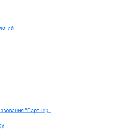
логий
азования "Партнер"
ру