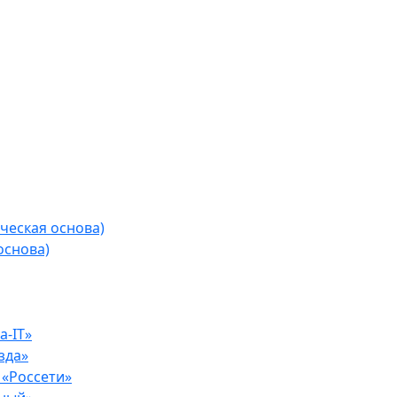
ческая основа)
основа)
-IT»
зда»
«Россети»