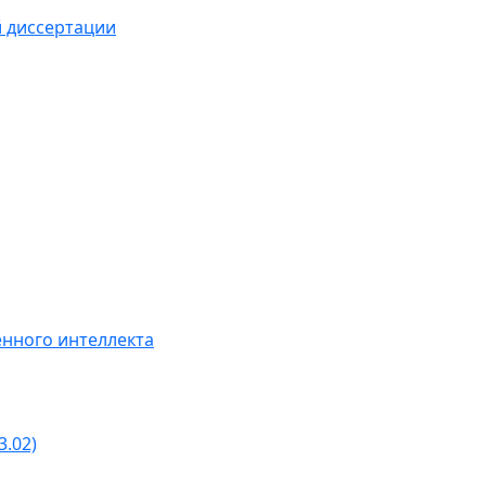
й диссертации
нного интеллекта
3.02)