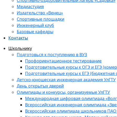
Спортивно-оздоровительный лагерь «Садовка»
Медиастудия
Издательство «Венец»
Спортивные площадки
Инженерный клуб
Базовые кафедры
Контакты
Школьнику
Подготовься к поступлению в ВУЗ
Профориентационное тестирование
Подготовительные курсы к ОГЭ и ЕГЭ (комер
Подготовительные курсы к ЕГЭ (бюджетная 
Детско-юношеская инженерная академия УлГТУ
День открытых дверей
Олимпиады и конкурсы, организуемые УлГТУ
Международная цифровая олимпиада «Волга
Всероссийская инженерная олимпиада «Зве
Всероссийская олимпиада школьников ПАО 