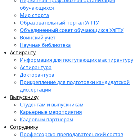
Первичная профсоюзная организация
обучающихся
Мир спорта
Образовательный портал УлГТУ
Объединенный совет обучающихся УлГТУ
Воинский учет
Научная библиотека
Аспиранту
Информация для поступающих в аспирантуру
Аспирантура
Докторантура
Прикрепление для подготовки кандидатской
диссертации
Выпускнику
Студентам и выпускникам
Карьерные мероприятия
Кадровым партнерам
Сотруднику
Профессорско-преподавательский состав