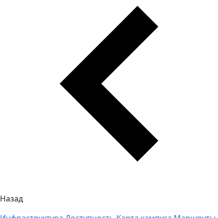
Назад
Инфраструктура
Доступность
Карта кампуса
Маршруты