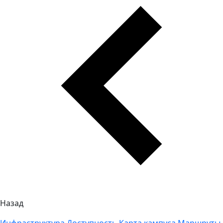
Назад
Инфраструктура
Доступность
Карта кампуса
Маршруты