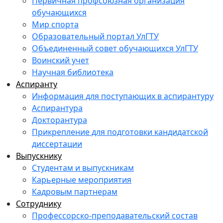
Первичная профсоюзная организация
обучающихся
Мир спорта
Образовательный портал УлГТУ
Объединенный совет обучающихся УлГТУ
Воинский учет
Научная библиотека
Аспиранту
Информация для поступающих в аспирантуру
Аспирантура
Докторантура
Прикрепление для подготовки кандидатской
диссертации
Выпускнику
Студентам и выпускникам
Карьерные мероприятия
Кадровым партнерам
Сотруднику
Профессорско-преподавательский состав