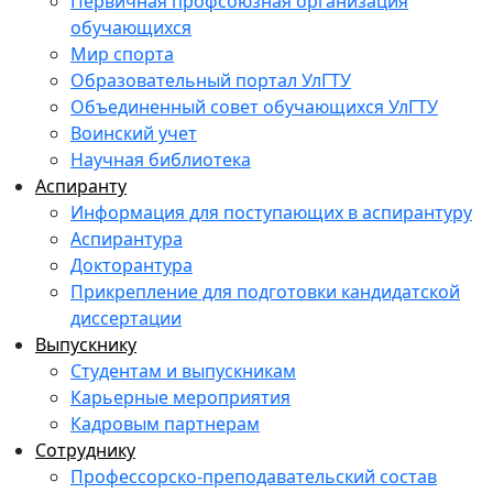
Первичная профсоюзная организация
обучающихся
Мир спорта
Образовательный портал УлГТУ
Объединенный совет обучающихся УлГТУ
Воинский учет
Научная библиотека
Аспиранту
Информация для поступающих в аспирантуру
Аспирантура
Докторантура
Прикрепление для подготовки кандидатской
диссертации
Выпускнику
Студентам и выпускникам
Карьерные мероприятия
Кадровым партнерам
Сотруднику
Профессорско-преподавательский состав