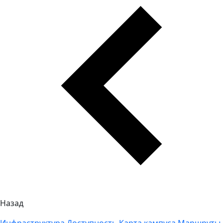
Назад
Инфраструктура
Доступность
Карта кампуса
Маршруты