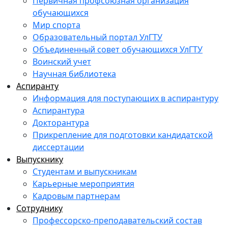
Первичная профсоюзная организация
обучающихся
Мир спорта
Образовательный портал УлГТУ
Объединенный совет обучающихся УлГТУ
Воинский учет
Научная библиотека
Аспиранту
Информация для поступающих в аспирантуру
Аспирантура
Докторантура
Прикрепление для подготовки кандидатской
диссертации
Выпускнику
Студентам и выпускникам
Карьерные мероприятия
Кадровым партнерам
Сотруднику
Профессорско-преподавательский состав