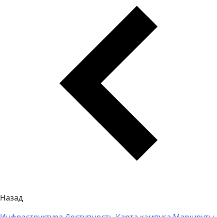
Назад
Инфраструктура
Доступность
Карта кампуса
Маршруты