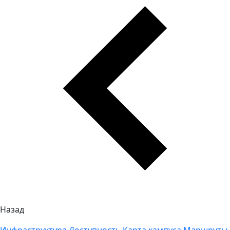
Назад
Инфраструктура
Доступность
Карта кампуса
Маршруты