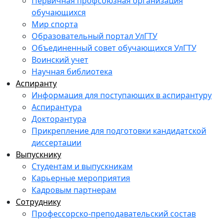
Первичная профсоюзная организация
обучающихся
Мир спорта
Образовательный портал УлГТУ
Объединенный совет обучающихся УлГТУ
Воинский учет
Научная библиотека
Аспиранту
Информация для поступающих в аспирантуру
Аспирантура
Докторантура
Прикрепление для подготовки кандидатской
диссертации
Выпускнику
Студентам и выпускникам
Карьерные мероприятия
Кадровым партнерам
Сотруднику
Профессорско-преподавательский состав