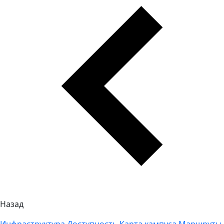
Назад
Инфраструктура
Доступность
Карта кампуса
Маршруты