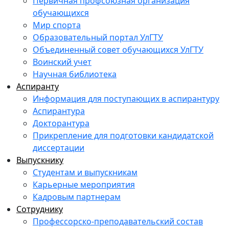
Первичная профсоюзная организация
обучающихся
Мир спорта
Образовательный портал УлГТУ
Объединенный совет обучающихся УлГТУ
Воинский учет
Научная библиотека
Аспиранту
Информация для поступающих в аспирантуру
Аспирантура
Докторантура
Прикрепление для подготовки кандидатской
диссертации
Выпускнику
Студентам и выпускникам
Карьерные мероприятия
Кадровым партнерам
Сотруднику
Профессорско-преподавательский состав