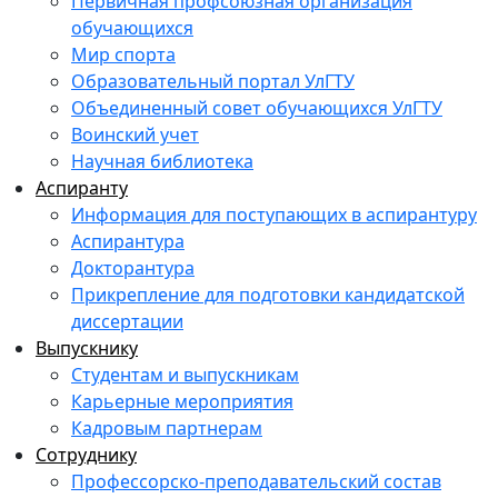
Первичная профсоюзная организация
обучающихся
Мир спорта
Образовательный портал УлГТУ
Объединенный совет обучающихся УлГТУ
Воинский учет
Научная библиотека
Аспиранту
Информация для поступающих в аспирантуру
Аспирантура
Докторантура
Прикрепление для подготовки кандидатской
диссертации
Выпускнику
Студентам и выпускникам
Карьерные мероприятия
Кадровым партнерам
Сотруднику
Профессорско-преподавательский состав