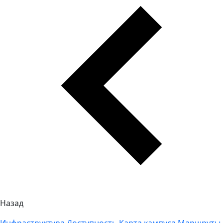
Назад
Инфраструктура
Доступность
Карта кампуса
Маршруты