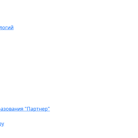
логий
азования "Партнер"
ру