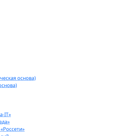
ческая основа)
основа)
-IT»
зда»
«Россети»