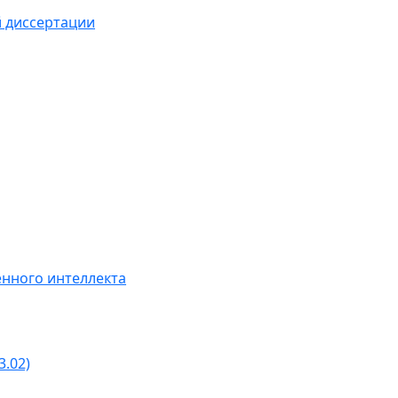
й диссертации
нного интеллекта
3.02)