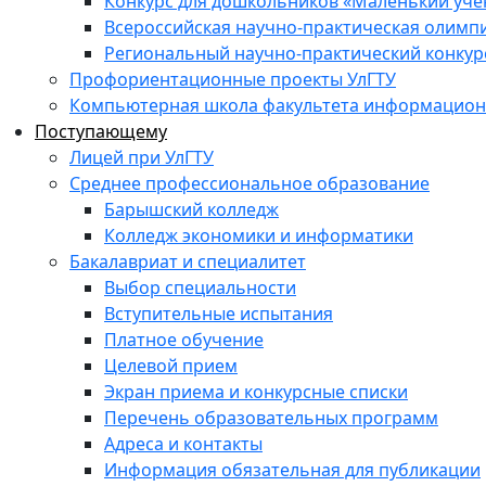
Конкурс для дошкольников «Маленький уч
Всероссийская научно-практическая олимп
Региональный научно-практический конкур
Профориентационные проекты УлГТУ
Компьютерная школа факультета информационн
Поступающему
Лицей при УлГТУ
Среднее профессиональное образование
Барышский колледж
Колледж экономики и информатики
Бакалавриат и специалитет
Выбор специальности
Вступительные испытания
Платное обучение
Целевой прием
Экран приема и конкурсные списки
Перечень образовательных программ
Адреса и контакты
Информация обязательная для публикации