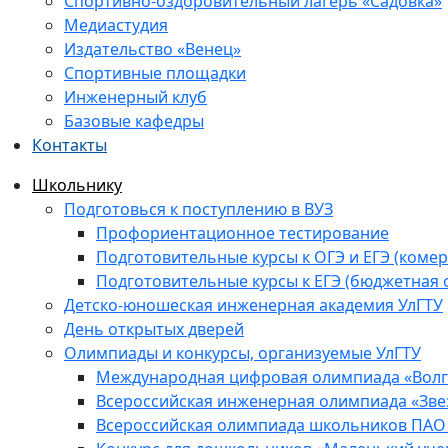
Спортивно-оздоровительный лагерь «Садовка»
Медиастудия
Издательство «Венец»
Спортивные площадки
Инженерный клуб
Базовые кафедры
Контакты
Школьнику
Подготовься к поступлению в ВУЗ
Профориентационное тестирование
Подготовительные курсы к ОГЭ и ЕГЭ (комер
Подготовительные курсы к ЕГЭ (бюджетная 
Детско-юношеская инженерная академия УлГТУ
День открытых дверей
Олимпиады и конкурсы, организуемые УлГТУ
Международная цифровая олимпиада «Волга
Всероссийская инженерная олимпиада «Зве
Всероссийская олимпиада школьников ПАО 