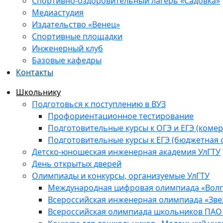
Спортивно-оздоровительный лагерь «Садовка»
Медиастудия
Издательство «Венец»
Спортивные площадки
Инженерный клуб
Базовые кафедры
Контакты
Школьнику
Подготовься к поступлению в ВУЗ
Профориентационное тестирование
Подготовительные курсы к ОГЭ и ЕГЭ (комер
Подготовительные курсы к ЕГЭ (бюджетная 
Детско-юношеская инженерная академия УлГТУ
День открытых дверей
Олимпиады и конкурсы, организуемые УлГТУ
Международная цифровая олимпиада «Волга
Всероссийская инженерная олимпиада «Зве
Всероссийская олимпиада школьников ПАО 