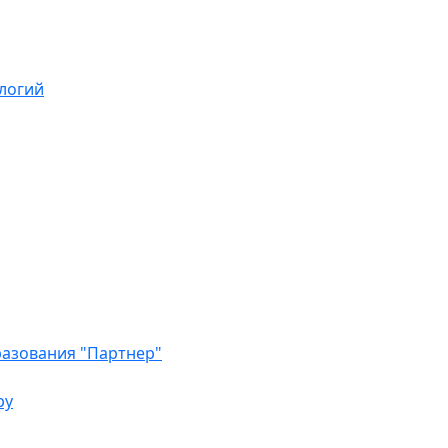
логий
азования "Партнер"
ру