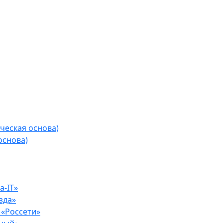
ческая основа)
основа)
-IT»
зда»
«Россети»