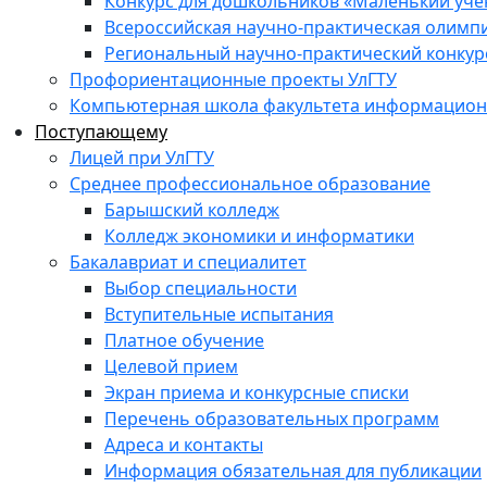
Конкурс для дошкольников «Маленький уч
Всероссийская научно-практическая олимп
Региональный научно-практический конкур
Профориентационные проекты УлГТУ
Компьютерная школа факультета информационн
Поступающему
Лицей при УлГТУ
Среднее профессиональное образование
Барышский колледж
Колледж экономики и информатики
Бакалавриат и специалитет
Выбор специальности
Вступительные испытания
Платное обучение
Целевой прием
Экран приема и конкурсные списки
Перечень образовательных программ
Адреса и контакты
Информация обязательная для публикации