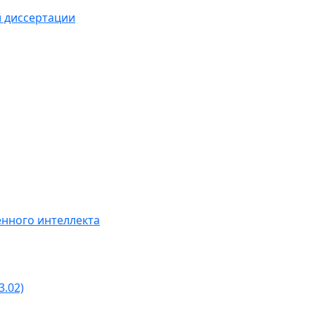
й диссертации
нного интеллекта
3.02)