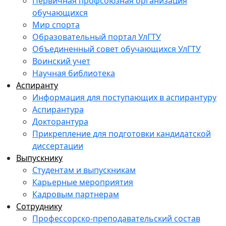
Первичная профсоюзная организация
обучающихся
Мир спорта
Образовательный портал УлГТУ
Объединенный совет обучающихся УлГТУ
Воинский учет
Научная библиотека
Аспиранту
Информация для поступающих в аспирантуру
Аспирантура
Докторантура
Прикрепление для подготовки кандидатской
диссертации
Выпускнику
Студентам и выпускникам
Карьерные мероприятия
Кадровым партнерам
Сотруднику
Профессорско-преподавательский состав