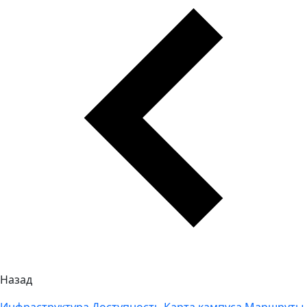
Назад
Инфраструктура
Доступность
Карта кампуса
Маршруты