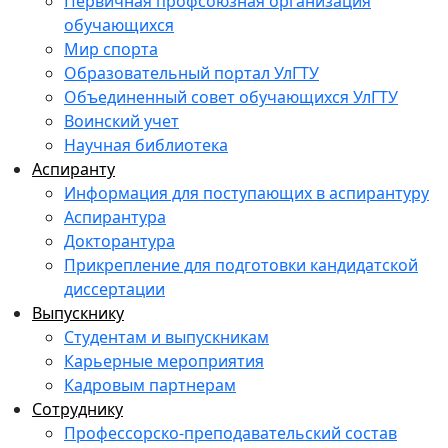
Первичная профсоюзная организация
обучающихся
Мир спорта
Образовательный портал УлГТУ
Объединенный совет обучающихся УлГТУ
Воинский учет
Научная библиотека
Аспиранту
Информация для поступающих в аспирантуру
Аспирантура
Докторантура
Прикрепление для подготовки кандидатской
диссертации
Выпускнику
Студентам и выпускникам
Карьерные мероприятия
Кадровым партнерам
Сотруднику
Профессорско-преподавательский состав