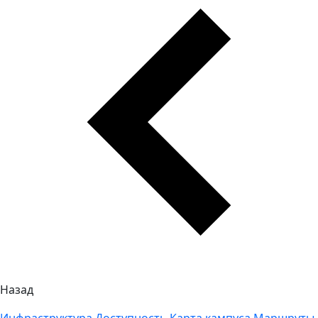
Назад
Инфраструктура
Доступность
Карта кампуса
Маршруты