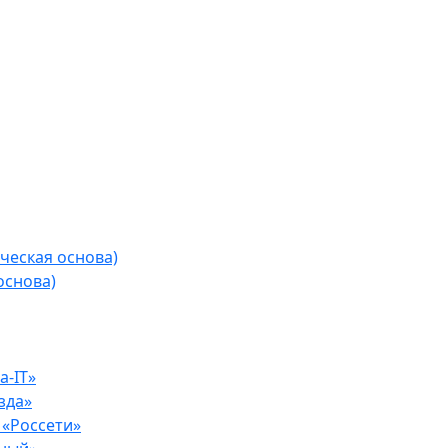
ческая основа)
основа)
-IT»
зда»
«Россети»