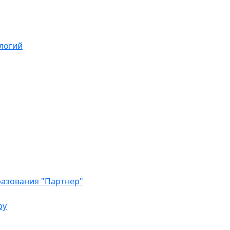
логий
азования "Партнер"
ру