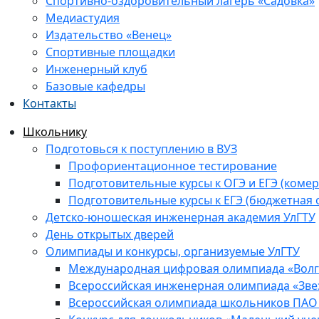
Спортивно-оздоровительный лагерь «Садовка»
Медиастудия
Издательство «Венец»
Спортивные площадки
Инженерный клуб
Базовые кафедры
Контакты
Школьнику
Подготовься к поступлению в ВУЗ
Профориентационное тестирование
Подготовительные курсы к ОГЭ и ЕГЭ (комер
Подготовительные курсы к ЕГЭ (бюджетная 
Детско-юношеская инженерная академия УлГТУ
День открытых дверей
Олимпиады и конкурсы, организуемые УлГТУ
Международная цифровая олимпиада «Волга
Всероссийская инженерная олимпиада «Зве
Всероссийская олимпиада школьников ПАО 