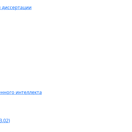
й диссертации
нного интеллекта
3.02)