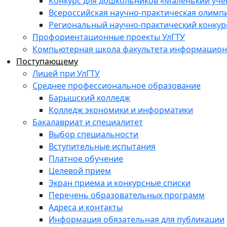
Конкурс для дошкольников «Маленький уч
Всероссийская научно-практическая олимп
Региональный научно-практический конкур
Профориентационные проекты УлГТУ
Компьютерная школа факультета информационн
Поступающему
Лицей при УлГТУ
Среднее профессиональное образование
Барышский колледж
Колледж экономики и информатики
Бакалавриат и специалитет
Выбор специальности
Вступительные испытания
Платное обучение
Целевой прием
Экран приема и конкурсные списки
Перечень образовательных программ
Адреса и контакты
Информация обязательная для публикации