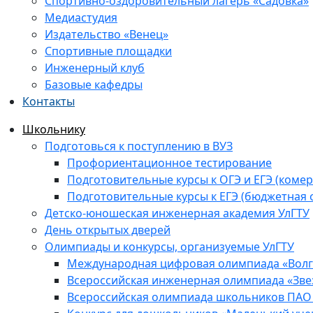
Спортивно-оздоровительный лагерь «Садовка»
Медиастудия
Издательство «Венец»
Спортивные площадки
Инженерный клуб
Базовые кафедры
Контакты
Школьнику
Подготовься к поступлению в ВУЗ
Профориентационное тестирование
Подготовительные курсы к ОГЭ и ЕГЭ (комер
Подготовительные курсы к ЕГЭ (бюджетная 
Детско-юношеская инженерная академия УлГТУ
День открытых дверей
Олимпиады и конкурсы, организуемые УлГТУ
Международная цифровая олимпиада «Волга
Всероссийская инженерная олимпиада «Зве
Всероссийская олимпиада школьников ПАО 