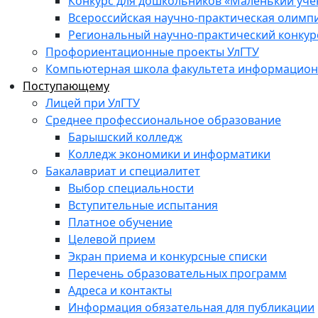
Конкурс для дошкольников «Маленький уч
Всероссийская научно-практическая олимп
Региональный научно-практический конкур
Профориентационные проекты УлГТУ
Компьютерная школа факультета информационн
Поступающему
Лицей при УлГТУ
Среднее профессиональное образование
Барышский колледж
Колледж экономики и информатики
Бакалавриат и специалитет
Выбор специальности
Вступительные испытания
Платное обучение
Целевой прием
Экран приема и конкурсные списки
Перечень образовательных программ
Адреса и контакты
Информация обязательная для публикации