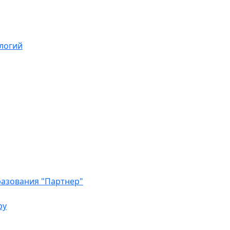
логий
азования "Партнер"
ру