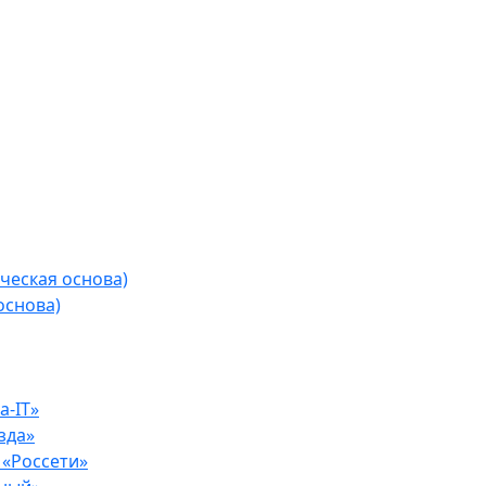
ческая основа)
основа)
-IT»
зда»
«Россети»