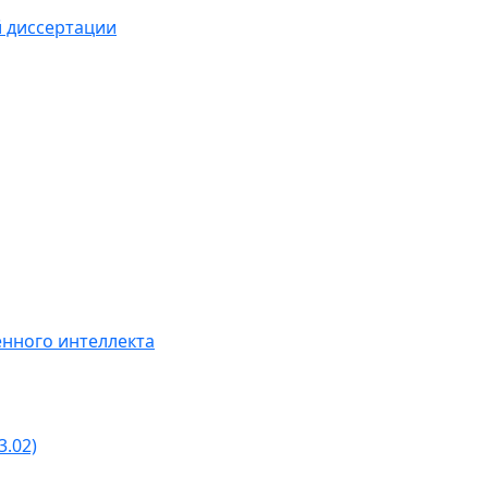
й диссертации
нного интеллекта
3.02)