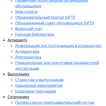
Первичная профсоюзная организация
обучающихся
Мир спорта
Образовательный портал УлГТУ
Объединенный совет обучающихся УлГТУ
Воинский учет
Научная библиотека
Аспиранту
Информация для поступающих в аспирантуру
Аспирантура
Докторантура
Прикрепление для подготовки кандидатской
диссертации
Выпускнику
Студентам и выпускникам
Карьерные мероприятия
Кадровым партнерам
Сотруднику
Профессорско-преподавательский состав