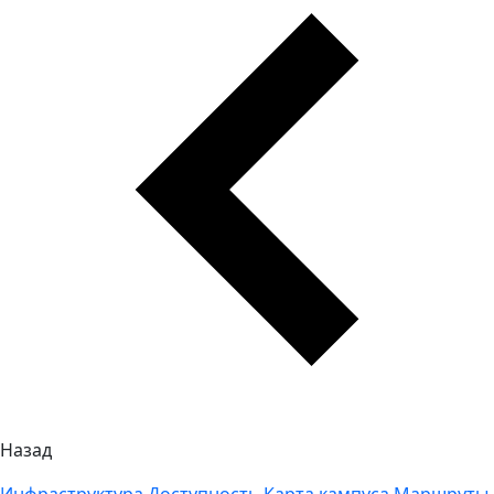
Назад
Инфраструктура
Доступность
Карта кампуса
Маршруты