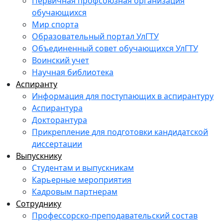
Первичная профсоюзная организация
обучающихся
Мир спорта
Образовательный портал УлГТУ
Объединенный совет обучающихся УлГТУ
Воинский учет
Научная библиотека
Аспиранту
Информация для поступающих в аспирантуру
Аспирантура
Докторантура
Прикрепление для подготовки кандидатской
диссертации
Выпускнику
Студентам и выпускникам
Карьерные мероприятия
Кадровым партнерам
Сотруднику
Профессорско-преподавательский состав