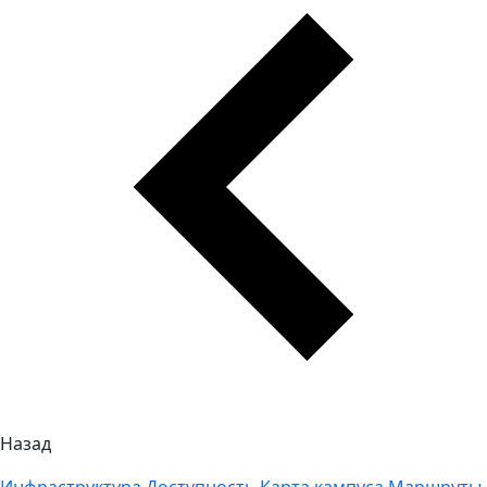
Назад
Инфраструктура
Доступность
Карта кампуса
Маршруты