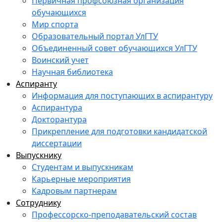
Первичная профсоюзная организация
обучающихся
Мир спорта
Образовательный портал УлГТУ
Объединенный совет обучающихся УлГТУ
Воинский учет
Научная библиотека
Аспиранту
Информация для поступающих в аспирантуру
Аспирантура
Докторантура
Прикрепление для подготовки кандидатской
диссертации
Выпускнику
Студентам и выпускникам
Карьерные мероприятия
Кадровым партнерам
Сотруднику
Профессорско-преподавательский состав