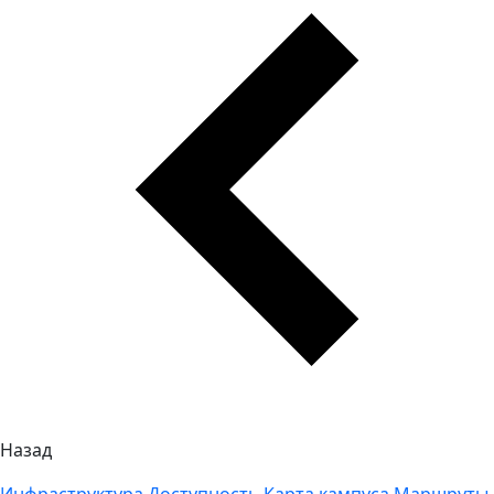
Назад
Инфраструктура
Доступность
Карта кампуса
Маршруты