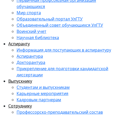
Первичная профсоюзная организация
обучающихся
Мир спорта
Образовательный портал УлГТУ
Объединенный совет обучающихся УлГТУ
Воинский учет
Научная библиотека
Аспиранту
Информация для поступающих в аспирантуру
Аспирантура
Докторантура
Прикрепление для подготовки кандидатской
диссертации
Выпускнику
Студентам и выпускникам
Карьерные мероприятия
Кадровым партнерам
Сотруднику
Профессорско-преподавательский состав