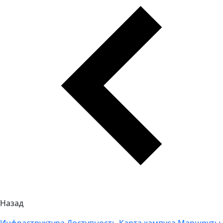
Назад
Инфраструктура
Доступность
Карта кампуса
Маршруты