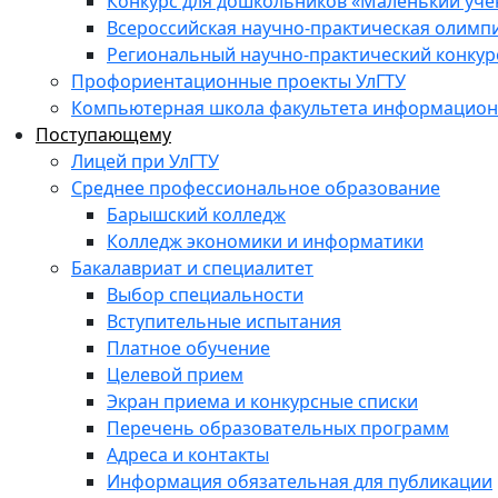
Конкурс для дошкольников «Маленький уч
Всероссийская научно-практическая олимп
Региональный научно-практический конкур
Профориентационные проекты УлГТУ
Компьютерная школа факультета информационн
Поступающему
Лицей при УлГТУ
Среднее профессиональное образование
Барышский колледж
Колледж экономики и информатики
Бакалавриат и специалитет
Выбор специальности
Вступительные испытания
Платное обучение
Целевой прием
Экран приема и конкурсные списки
Перечень образовательных программ
Адреса и контакты
Информация обязательная для публикации