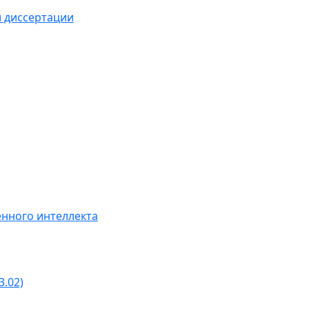
й диссертации
нного интеллекта
3.02)