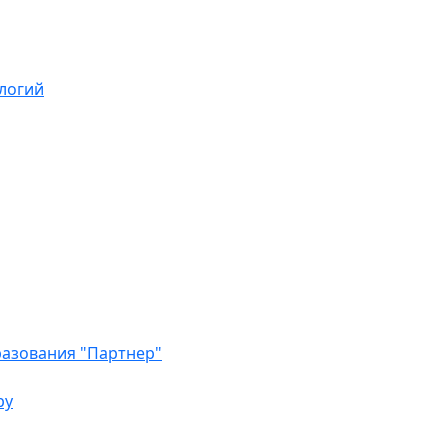
логий
азования "Партнер"
ру