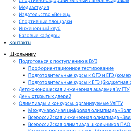
Спортивно-оздоровительный лагерь «Садовка»
Медиастудия
Издательство «Венец»
Спортивные площадки
Инженерный клуб
Базовые кафедры
Контакты
Школьнику
Подготовься к поступлению в ВУЗ
Профориентационное тестирование
Подготовительные курсы к ОГЭ и ЕГЭ (комер
Подготовительные курсы к ЕГЭ (бюджетная 
Детско-юношеская инженерная академия УлГТУ
День открытых дверей
Олимпиады и конкурсы, организуемые УлГТУ
Международная цифровая олимпиада «Волга
Всероссийская инженерная олимпиада «Зве
Всероссийская олимпиада школьников ПАО 