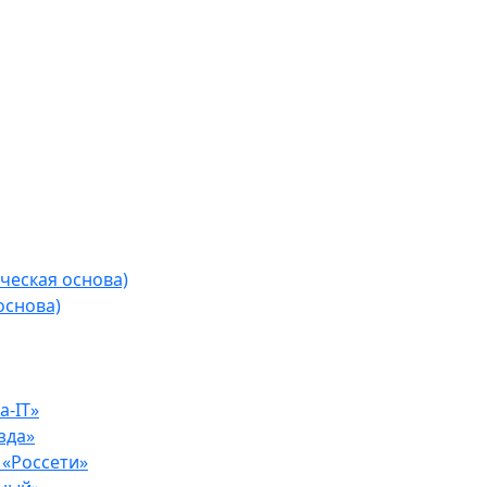
ческая основа)
основа)
-IT»
зда»
«Россети»