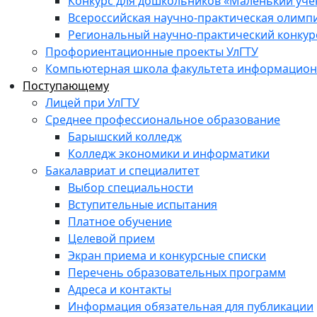
Конкурс для дошкольников «Маленький уч
Всероссийская научно-практическая олимп
Региональный научно-практический конкур
Профориентационные проекты УлГТУ
Компьютерная школа факультета информационн
Поступающему
Лицей при УлГТУ
Среднее профессиональное образование
Барышский колледж
Колледж экономики и информатики
Бакалавриат и специалитет
Выбор специальности
Вступительные испытания
Платное обучение
Целевой прием
Экран приема и конкурсные списки
Перечень образовательных программ
Адреса и контакты
Информация обязательная для публикации