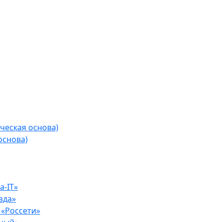
ческая основа)
основа)
-IT»
зда»
«Россети»