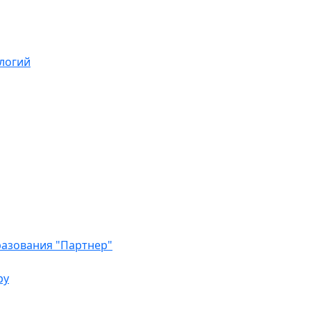
логий
азования "Партнер"
ру