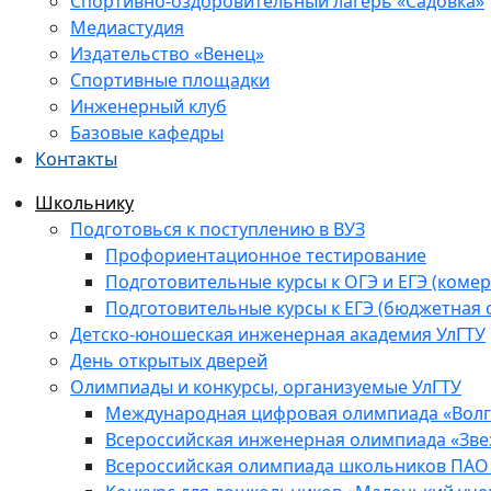
Спортивно-оздоровительный лагерь «Садовка»
Медиастудия
Издательство «Венец»
Спортивные площадки
Инженерный клуб
Базовые кафедры
Контакты
Школьнику
Подготовься к поступлению в ВУЗ
Профориентационное тестирование
Подготовительные курсы к ОГЭ и ЕГЭ (комер
Подготовительные курсы к ЕГЭ (бюджетная 
Детско-юношеская инженерная академия УлГТУ
День открытых дверей
Олимпиады и конкурсы, организуемые УлГТУ
Международная цифровая олимпиада «Волга
Всероссийская инженерная олимпиада «Зве
Всероссийская олимпиада школьников ПАО 