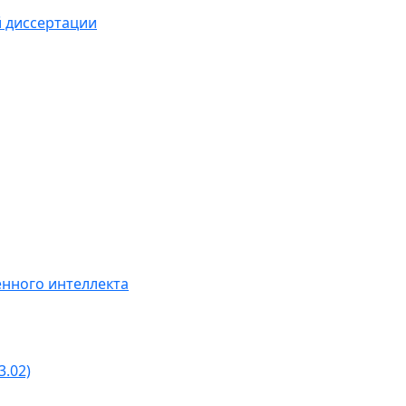
й диссертации
нного интеллекта
3.02)