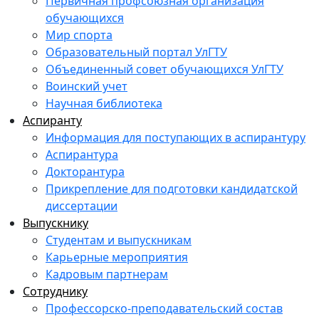
Первичная профсоюзная организация
обучающихся
Мир спорта
Образовательный портал УлГТУ
Объединенный совет обучающихся УлГТУ
Воинский учет
Научная библиотека
Аспиранту
Информация для поступающих в аспирантуру
Аспирантура
Докторантура
Прикрепление для подготовки кандидатской
диссертации
Выпускнику
Студентам и выпускникам
Карьерные мероприятия
Кадровым партнерам
Сотруднику
Профессорско-преподавательский состав