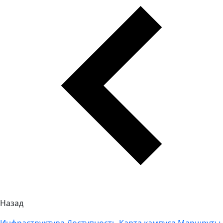
Назад
Инфраструктура
Доступность
Карта кампуса
Маршруты