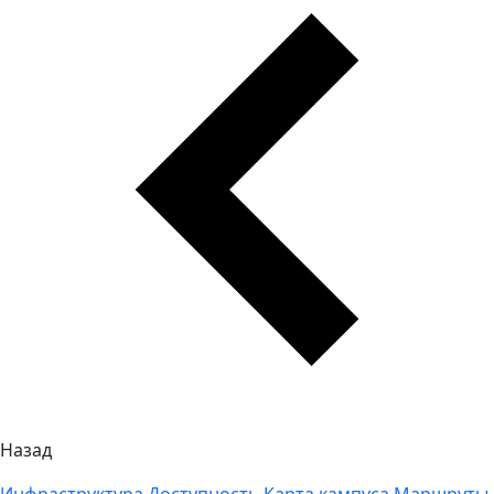
Назад
Инфраструктура
Доступность
Карта кампуса
Маршруты