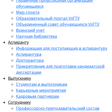
Первичная профсоюзная организация
обучающихся
Мир спорта
Образовательный портал УлГТУ
Объединенный совет обучающихся УлГТУ
Воинский учет
Научная библиотека
Аспиранту
Информация для поступающих в аспирантуру
Аспирантура
Докторантура
Прикрепление для подготовки кандидатской
диссертации
Выпускнику
Студентам и выпускникам
Карьерные мероприятия
Кадровым партнерам
Сотруднику
Профессорско-преподавательский состав