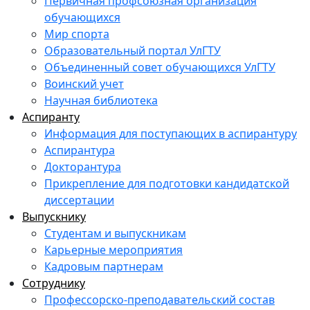
Первичная профсоюзная организация
обучающихся
Мир спорта
Образовательный портал УлГТУ
Объединенный совет обучающихся УлГТУ
Воинский учет
Научная библиотека
Аспиранту
Информация для поступающих в аспирантуру
Аспирантура
Докторантура
Прикрепление для подготовки кандидатской
диссертации
Выпускнику
Студентам и выпускникам
Карьерные мероприятия
Кадровым партнерам
Сотруднику
Профессорско-преподавательский состав