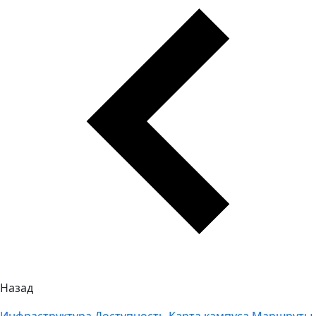
Назад
Инфраструктура
Доступность
Карта кампуса
Маршруты