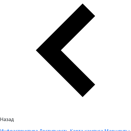
Назад
Инфраструктура
Доступность
Карта кампуса
Маршруты