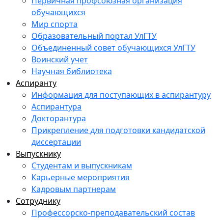
Первичная профсоюзная организация
обучающихся
Мир спорта
Образовательный портал УлГТУ
Объединенный совет обучающихся УлГТУ
Воинский учет
Научная библиотека
Аспиранту
Информация для поступающих в аспирантуру
Аспирантура
Докторантура
Прикрепление для подготовки кандидатской
диссертации
Выпускнику
Студентам и выпускникам
Карьерные мероприятия
Кадровым партнерам
Сотруднику
Профессорско-преподавательский состав