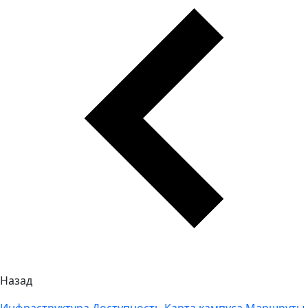
Назад
Инфраструктура
Доступность
Карта кампуса
Маршруты