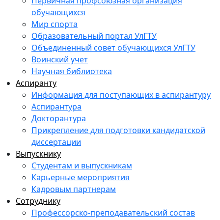
Первичная профсоюзная организация
обучающихся
Мир спорта
Образовательный портал УлГТУ
Объединенный совет обучающихся УлГТУ
Воинский учет
Научная библиотека
Аспиранту
Информация для поступающих в аспирантуру
Аспирантура
Докторантура
Прикрепление для подготовки кандидатской
диссертации
Выпускнику
Студентам и выпускникам
Карьерные мероприятия
Кадровым партнерам
Сотруднику
Профессорско-преподавательский состав