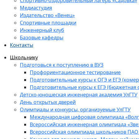
Спортивно-оздоровительный лагерь «Садовка»
Медиастудия
Издательство «Венец»
Спортивные площадки
Инженерный клуб
Базовые кафедры
Контакты
Школьнику
Подготовься к поступлению в ВУЗ
Профориентационное тестирование
Подготовительные курсы к ОГЭ и ЕГЭ (комер
Подготовительные курсы к ЕГЭ (бюджетная 
Детско-юношеская инженерная академия УлГТУ
День открытых дверей
Олимпиады и конкурсы, организуемые УлГТУ
Международная цифровая олимпиада «Волга
Всероссийская инженерная олимпиада «Зве
Всероссийская олимпиада школьников ПАО 