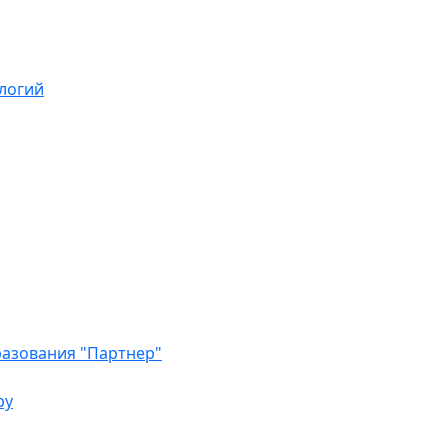
логий
азования "Партнер"
ру