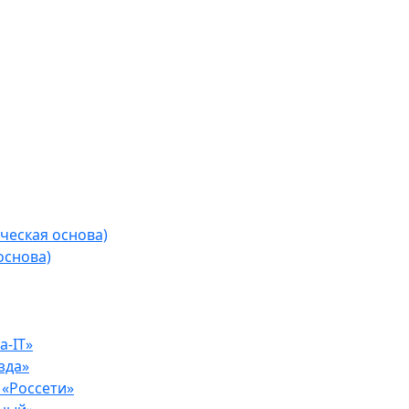
ческая основа)
основа)
-IT»
зда»
«Россети»