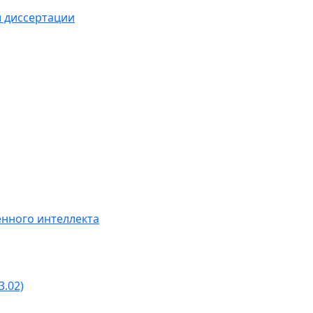
й диссертации
нного интеллекта
3.02)