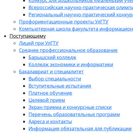
Конкурс для дошкольников «Маленький уч
Всероссийская научно-практическая олимп
Региональный научно-практический конкур
Профориентационные проекты УлГТУ
Компьютерная школа факультета информационн
Поступающему
Лицей при УлГТУ
Среднее профессиональное образование
Барышский колледж
Колледж экономики и информатики
Бакалавриат и специалитет
Выбор специальности
Вступительные испытания
Платное обучение
Целевой прием
Экран приема и конкурсные списки
Перечень образовательных программ
Адреса и контакты
Информация обязательная для публикации