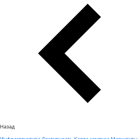
Назад
Инфраструктура
Доступность
Карта кампуса
Маршруты