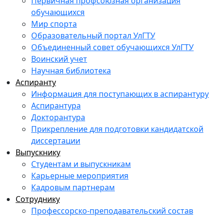
Первичная профсоюзная организация
обучающихся
Мир спорта
Образовательный портал УлГТУ
Объединенный совет обучающихся УлГТУ
Воинский учет
Научная библиотека
Аспиранту
Информация для поступающих в аспирантуру
Аспирантура
Докторантура
Прикрепление для подготовки кандидатской
диссертации
Выпускнику
Студентам и выпускникам
Карьерные мероприятия
Кадровым партнерам
Сотруднику
Профессорско-преподавательский состав