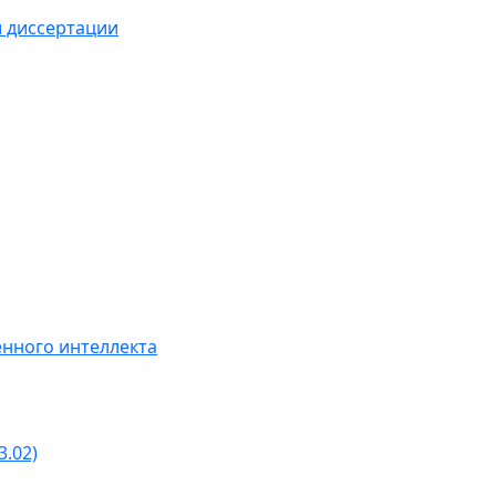
й диссертации
нного интеллекта
3.02)