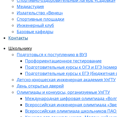
Спортивно-оздоровительный лагерь «Садовка»
Медиастудия
Издательство «Венец»
Спортивные площадки
Инженерный клуб
Базовые кафедры
Контакты
Школьнику
Подготовься к поступлению в ВУЗ
Профориентационное тестирование
Подготовительные курсы к ОГЭ и ЕГЭ (комер
Подготовительные курсы к ЕГЭ (бюджетная 
Детско-юношеская инженерная академия УлГТУ
День открытых дверей
Олимпиады и конкурсы, организуемые УлГТУ
Международная цифровая олимпиада «Волга
Всероссийская инженерная олимпиада «Зве
Всероссийская олимпиада школьников ПАО 