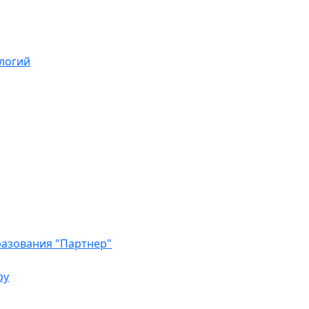
логий
азования "Партнер"
ру