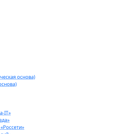
ческая основа)
основа)
-IT»
зда»
«Россети»