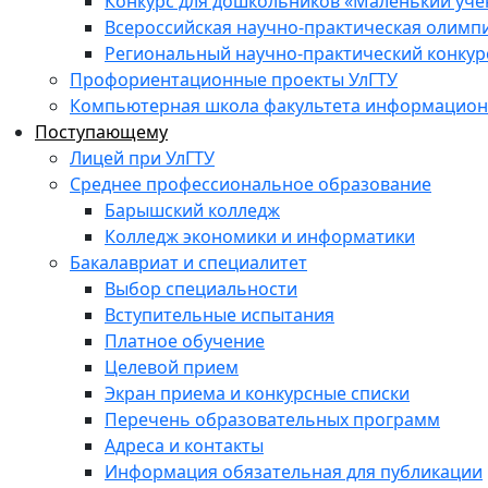
Конкурс для дошкольников «Маленький уч
Всероссийская научно-практическая олимп
Региональный научно-практический конкур
Профориентационные проекты УлГТУ
Компьютерная школа факультета информационн
Поступающему
Лицей при УлГТУ
Среднее профессиональное образование
Барышский колледж
Колледж экономики и информатики
Бакалавриат и специалитет
Выбор специальности
Вступительные испытания
Платное обучение
Целевой прием
Экран приема и конкурсные списки
Перечень образовательных программ
Адреса и контакты
Информация обязательная для публикации