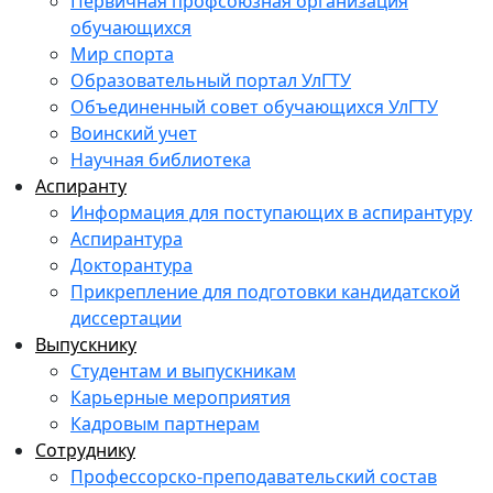
Первичная профсоюзная организация
обучающихся
Мир спорта
Образовательный портал УлГТУ
Объединенный совет обучающихся УлГТУ
Воинский учет
Научная библиотека
Аспиранту
Информация для поступающих в аспирантуру
Аспирантура
Докторантура
Прикрепление для подготовки кандидатской
диссертации
Выпускнику
Студентам и выпускникам
Карьерные мероприятия
Кадровым партнерам
Сотруднику
Профессорско-преподавательский состав