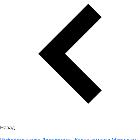
Назад
Инфраструктура
Доступность
Карта кампуса
Маршруты