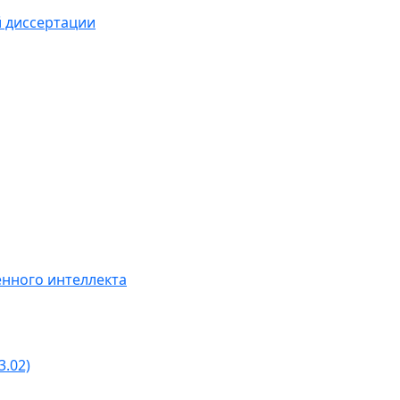
й диссертации
нного интеллекта
3.02)