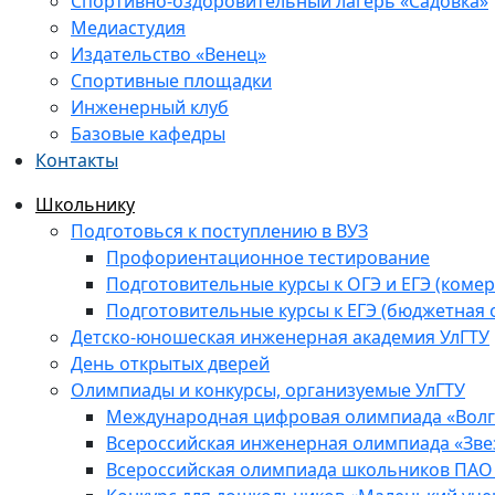
Спортивно-оздоровительный лагерь «Садовка»
Медиастудия
Издательство «Венец»
Спортивные площадки
Инженерный клуб
Базовые кафедры
Контакты
Школьнику
Подготовься к поступлению в ВУЗ
Профориентационное тестирование
Подготовительные курсы к ОГЭ и ЕГЭ (комер
Подготовительные курсы к ЕГЭ (бюджетная 
Детско-юношеская инженерная академия УлГТУ
День открытых дверей
Олимпиады и конкурсы, организуемые УлГТУ
Международная цифровая олимпиада «Волга
Всероссийская инженерная олимпиада «Зве
Всероссийская олимпиада школьников ПАО 