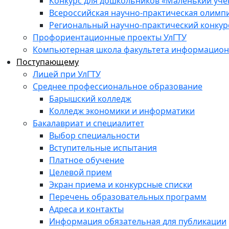
Конкурс для дошкольников «Маленький уч
Всероссийская научно-практическая олимп
Региональный научно-практический конкур
Профориентационные проекты УлГТУ
Компьютерная школа факультета информационн
Поступающему
Лицей при УлГТУ
Среднее профессиональное образование
Барышский колледж
Колледж экономики и информатики
Бакалавриат и специалитет
Выбор специальности
Вступительные испытания
Платное обучение
Целевой прием
Экран приема и конкурсные списки
Перечень образовательных программ
Адреса и контакты
Информация обязательная для публикации