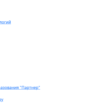
логий
азования "Партнер"
ру