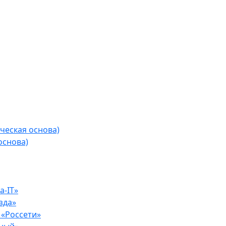
ческая основа)
основа)
-IT»
зда»
«Россети»