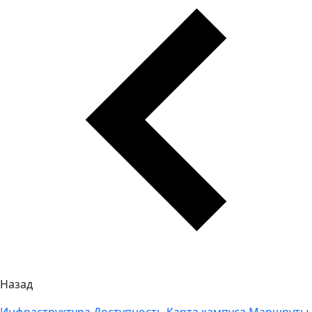
Назад
Инфраструктура
Доступность
Карта кампуса
Маршруты